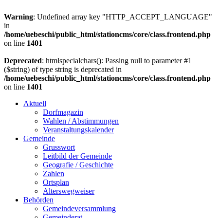
Warning
: Undefined array key "HTTP_ACCEPT_LANGUAGE"
in
/home/uebeschi/public_html/stationcms/core/class.frontend.php
on line
1401
Deprecated
: htmlspecialchars(): Passing null to parameter #1
($string) of type string is deprecated in
/home/uebeschi/public_html/stationcms/core/class.frontend.php
on line
1401
Aktuell
Dorfmagazin
Wahlen / Abstimmungen
Veranstaltungskalender
Gemeinde
Grusswort
Leitbild der Gemeinde
Geografie / Geschichte
Zahlen
Ortsplan
Alterswegweiser
Behörden
Gemeindeversammlung
Gemeinderat