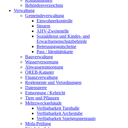
Kommissionen
Behördenverzeichnis
Verwaltung
Gemeindeverwaltung
Einwohnerkontrolle
Steuern
AHV-Zweigstelle
Sozialdienst und Kindes- und
Erwachsenenschutzbehörde
Betreuungsgutscheine
Pass / Identitätskarte
Bauverwaltung
Wasserversorgung
Abwasserentsorgung
ÖREB-Kataster
Finanzverwaltung
Reglemente und Verordnungen
Datensperre
Entsorgung / Kehricht
Tiere und Pflanzen
Mehrzweckgebäude
Verfügbarkeit Turnhalle
Verfügbarkeit Archestube
Verfügbarkeit Spielgruppenraum
Mofa-Prüfung