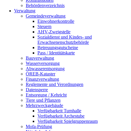
Kommissionen
Behördenverzeichnis
Verwaltung
Gemeindeverwaltung
Einwohnerkontrolle
Steuern
AHV-Zweigstelle
Sozialdienst und Kindes- und
Erwachsenenschutzbehörde
Betreuungsgutscheine
Pass / Identitätskarte
Bauverwaltung
Wasserversorgung
Abwasserentsorgung
ÖREB-Kataster
Finanzverwaltung
Reglemente und Verordnungen
Datensperre
Entsorgung / Kehricht
Tiere und Pflanzen
Mehrzweckgebäude
Verfügbarkeit Turnhalle
Verfügbarkeit Archestube
Verfügbarkeit Spielgruppenraum
Mofa-Prüfung