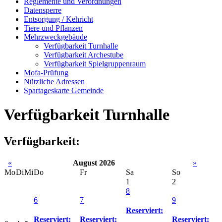
Reglemente und Verordnungen
Datensperre
Entsorgung / Kehricht
Tiere und Pflanzen
Mehrzweckgebäude
Verfügbarkeit Turnhalle
Verfügbarkeit Archestube
Verfügbarkeit Spielgruppenraum
Mofa-Prüfung
Nützliche Adressen
Spartageskarte Gemeinde
Verfügbarkeit Turnhalle
Verfügbarkeit:
«
August 2026
»
Mo
Di
Mi
Do
Fr
Sa
So
1
2
8
6
7
9
Reserviert:
Reserviert:
Reserviert:
Reserviert: