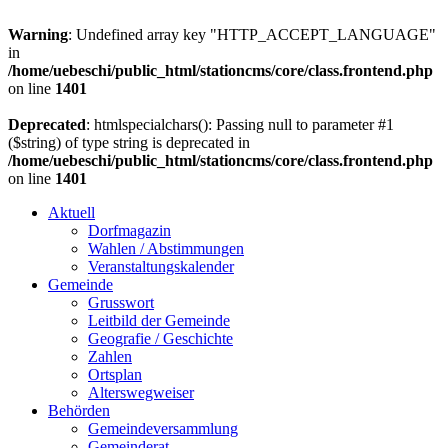
Warning
: Undefined array key "HTTP_ACCEPT_LANGUAGE"
in
/home/uebeschi/public_html/stationcms/core/class.frontend.php
on line
1401
Deprecated
: htmlspecialchars(): Passing null to parameter #1
($string) of type string is deprecated in
/home/uebeschi/public_html/stationcms/core/class.frontend.php
on line
1401
Aktuell
Dorfmagazin
Wahlen / Abstimmungen
Veranstaltungskalender
Gemeinde
Grusswort
Leitbild der Gemeinde
Geografie / Geschichte
Zahlen
Ortsplan
Alterswegweiser
Behörden
Gemeindeversammlung
Gemeinderat