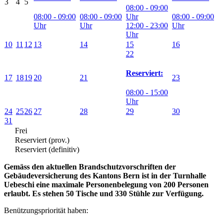
3
4
5
08:00 - 09:00
08:00 - 09:00
08:00 - 09:00
Uhr
08:00 - 09:00
Uhr
Uhr
12:00 - 23:00
Uhr
Uhr
10
11
12
13
14
15
16
22
Reserviert:
17
18
19
20
21
23
08:00 - 15:00
Uhr
24
25
26
27
28
29
30
31
Frei
Reserviert (prov.)
Reserviert (definitiv)
Gemäss den aktuellen Brandschutzvorschriften der
Gebäudeversicherung des Kantons Bern ist in der Turnhalle
Uebeschi eine maximale Personenbelegung von 200 Personen
erlaubt.
Es stehen 50 Tische und 330 Stühle zur Verfügung.
Benützungspriorität haben: