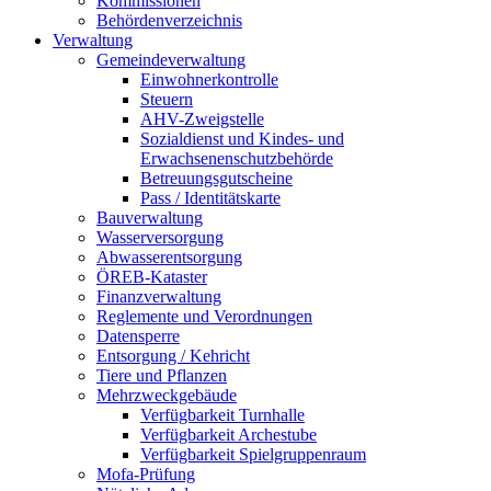
Kommissionen
Behördenverzeichnis
Verwaltung
Gemeindeverwaltung
Einwohnerkontrolle
Steuern
AHV-Zweigstelle
Sozialdienst und Kindes- und
Erwachsenenschutzbehörde
Betreuungsgutscheine
Pass / Identitätskarte
Bauverwaltung
Wasserversorgung
Abwasserentsorgung
ÖREB-Kataster
Finanzverwaltung
Reglemente und Verordnungen
Datensperre
Entsorgung / Kehricht
Tiere und Pflanzen
Mehrzweckgebäude
Verfügbarkeit Turnhalle
Verfügbarkeit Archestube
Verfügbarkeit Spielgruppenraum
Mofa-Prüfung