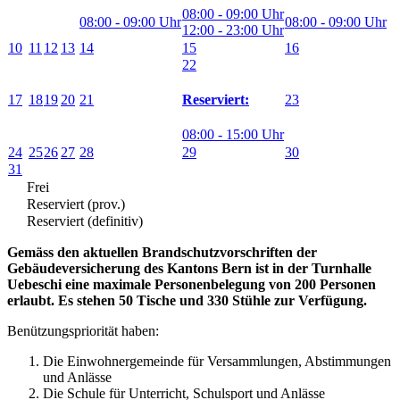
08:00 - 09:00 Uhr
08:00 - 09:00 Uhr
08:00 - 09:00 Uhr
12:00 - 23:00 Uhr
10
11
12
13
14
15
16
22
17
18
19
20
21
23
Reserviert:
08:00 - 15:00 Uhr
24
25
26
27
28
29
30
31
Frei
Reserviert (prov.)
Reserviert (definitiv)
Gemäss den aktuellen Brandschutzvorschriften der
Gebäudeversicherung des Kantons Bern ist in der Turnhalle
Uebeschi eine maximale Personenbelegung von 200 Personen
erlaubt.
Es stehen 50 Tische und 330 Stühle zur Verfügung.
Benützungspriorität haben:
Die Einwohnergemeinde für Versammlungen, Abstimmungen
und Anlässe
Die Schule für Unterricht, Schulsport und Anlässe