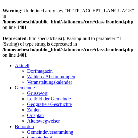
Warning
: Undefined array key "HTTP_ACCEPT_LANGUAGE"
in
/home/uebeschi/public_html/stationcms/core/class.frontend.php
on line
1401
Deprecated
: htmlspecialchars(): Passing null to parameter #1
($string) of type string is deprecated in
/home/uebeschi/public_html/stationcms/core/class.frontend.php
on line
1401
Aktuell
Dorfmagazin
Wahlen / Abstimmungen
Veranstaltungskalender
Gemeinde
Grusswort
Leitbild der Gemeinde
Geografie / Geschichte
Zahlen
Ortsplan
Alterswegweiser
Behörden
Gemeindeversammlung
Gemeinderat