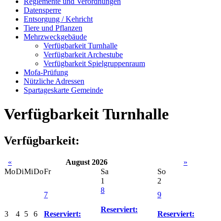
Reglemente und Verordnungen
Datensperre
Entsorgung / Kehricht
Tiere und Pflanzen
Mehrzweckgebäude
Verfügbarkeit Turnhalle
Verfügbarkeit Archestube
Verfügbarkeit Spielgruppenraum
Mofa-Prüfung
Nützliche Adressen
Spartageskarte Gemeinde
Verfügbarkeit Turnhalle
Verfügbarkeit:
«
August 2026
»
Mo
Di
Mi
Do
Fr
Sa
So
1
2
8
7
9
Reserviert:
3
4
5
6
Reserviert:
Reserviert: