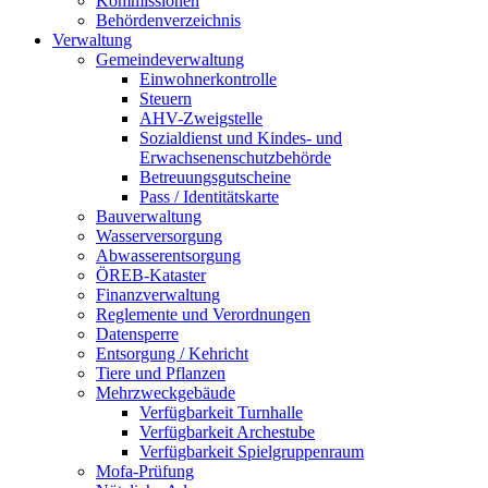
Kommissionen
Behördenverzeichnis
Verwaltung
Gemeindeverwaltung
Einwohnerkontrolle
Steuern
AHV-Zweigstelle
Sozialdienst und Kindes- und
Erwachsenenschutzbehörde
Betreuungsgutscheine
Pass / Identitätskarte
Bauverwaltung
Wasserversorgung
Abwasserentsorgung
ÖREB-Kataster
Finanzverwaltung
Reglemente und Verordnungen
Datensperre
Entsorgung / Kehricht
Tiere und Pflanzen
Mehrzweckgebäude
Verfügbarkeit Turnhalle
Verfügbarkeit Archestube
Verfügbarkeit Spielgruppenraum
Mofa-Prüfung