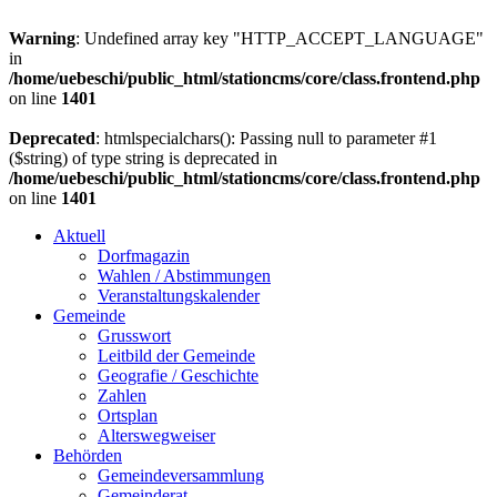
Warning
: Undefined array key "HTTP_ACCEPT_LANGUAGE"
in
/home/uebeschi/public_html/stationcms/core/class.frontend.php
on line
1401
Deprecated
: htmlspecialchars(): Passing null to parameter #1
($string) of type string is deprecated in
/home/uebeschi/public_html/stationcms/core/class.frontend.php
on line
1401
Aktuell
Dorfmagazin
Wahlen / Abstimmungen
Veranstaltungskalender
Gemeinde
Grusswort
Leitbild der Gemeinde
Geografie / Geschichte
Zahlen
Ortsplan
Alterswegweiser
Behörden
Gemeindeversammlung
Gemeinderat