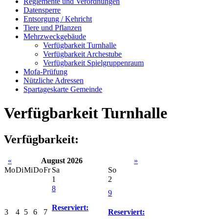
Reglemente und Verordnungen
Datensperre
Entsorgung / Kehricht
Tiere und Pflanzen
Mehrzweckgebäude
Verfügbarkeit Turnhalle
Verfügbarkeit Archestube
Verfügbarkeit Spielgruppenraum
Mofa-Prüfung
Nützliche Adressen
Spartageskarte Gemeinde
Verfügbarkeit Turnhalle
Verfügbarkeit:
«
August 2026
»
Mo
Di
Mi
Do
Fr
Sa
So
1
2
8
9
Reserviert:
3
4
5
6
7
Reserviert: