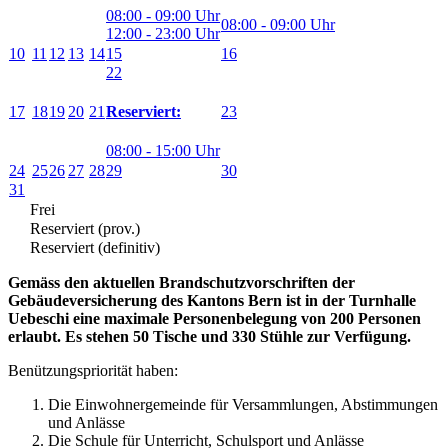
08:00 - 09:00 Uhr
08:00 - 09:00 Uhr
12:00 - 23:00 Uhr
10
11
12
13
14
15
16
22
17
18
19
20
21
23
Reserviert:
08:00 - 15:00 Uhr
24
25
26
27
28
29
30
31
Frei
Reserviert (prov.)
Reserviert (definitiv)
Gemäss den aktuellen Brandschutzvorschriften der
Gebäudeversicherung des Kantons Bern ist in der Turnhalle
Uebeschi eine maximale Personenbelegung von 200 Personen
erlaubt.
Es stehen 50 Tische und 330 Stühle zur Verfügung.
Benützungspriorität haben:
Die Einwohnergemeinde für Versammlungen, Abstimmungen
und Anlässe
Die Schule für Unterricht, Schulsport und Anlässe