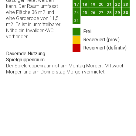
dazu gemietet werden
17
18
19
20
21
22
23
kann. Der Raum umfasst
eine Fläche 36 m2 und
24
25
26
27
28
29
30
eine Garderobe von 11,5
31
m2. Es ist in unmittelbarer
Nähe ein Invaliden-WC
Frei
vorhanden.
Reserviert (prov.)
Reserviert (definitiv)
Dauernde Nutzung
Spielgruppenraum:
Der Spielgruppenraum ist am Montag Morgen, Mittwoch
Morgen und am Donnerstag Morgen vermietet.