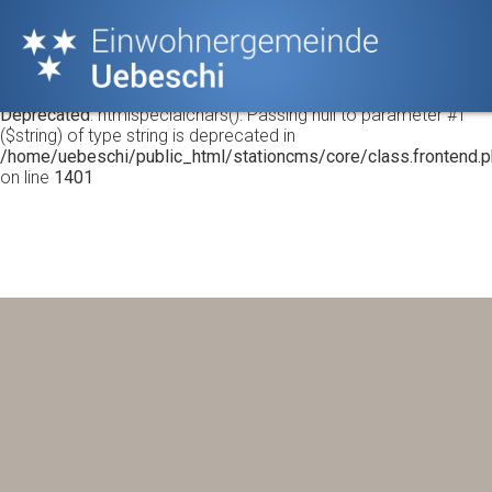
Warning
: Undefined array key "HTTP_ACCEPT_LANGUAGE" in
/home/uebeschi/public_html/stationcms/core/class.frontend.
on line
1401
Deprecated
: htmlspecialchars(): Passing null to parameter #1
($string) of type string is deprecated in
/home/uebeschi/public_html/stationcms/core/class.frontend.
on line
1401