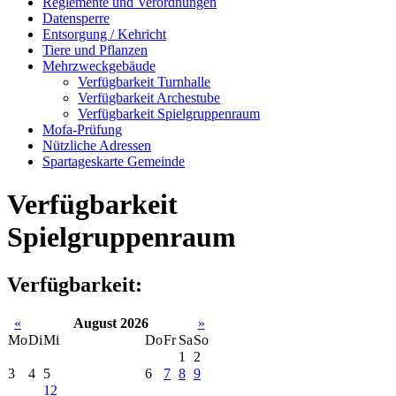
Reglemente und Verordnungen
Datensperre
Entsorgung / Kehricht
Tiere und Pflanzen
Mehrzweckgebäude
Verfügbarkeit Turnhalle
Verfügbarkeit Archestube
Verfügbarkeit Spielgruppenraum
Mofa-Prüfung
Nützliche Adressen
Spartageskarte Gemeinde
Verfügbarkeit
Spielgruppenraum
Verfügbarkeit:
«
August 2026
»
Mo
Di
Mi
Do
Fr
Sa
So
1
2
3
4
5
6
7
8
9
12