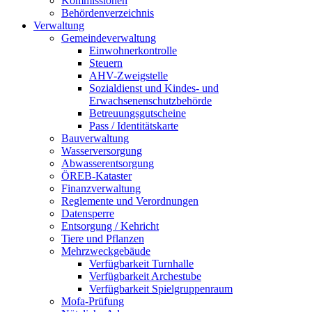
Kommissionen
Behördenverzeichnis
Verwaltung
Gemeindeverwaltung
Einwohnerkontrolle
Steuern
AHV-Zweigstelle
Sozialdienst und Kindes- und
Erwachsenenschutzbehörde
Betreuungsgutscheine
Pass / Identitätskarte
Bauverwaltung
Wasserversorgung
Abwasserentsorgung
ÖREB-Kataster
Finanzverwaltung
Reglemente und Verordnungen
Datensperre
Entsorgung / Kehricht
Tiere und Pflanzen
Mehrzweckgebäude
Verfügbarkeit Turnhalle
Verfügbarkeit Archestube
Verfügbarkeit Spielgruppenraum
Mofa-Prüfung