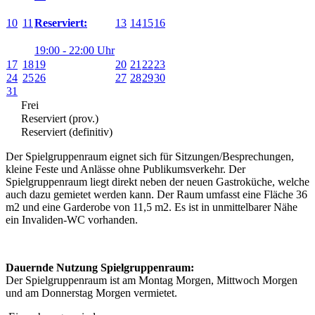
10
11
13
14
15
16
Reserviert:
19:00 - 22:00 Uhr
17
18
19
20
21
22
23
24
25
26
27
28
29
30
31
Frei
Reserviert (prov.)
Reserviert (definitiv)
Der Spielgruppenraum eignet sich für Sitzungen/Besprechungen,
kleine Feste und Anlässe ohne Publikumsverkehr. Der
Spielgruppenraum liegt direkt neben der neuen Gastroküche, welche
auch dazu gemietet werden kann. Der Raum umfasst eine Fläche 36
m2 und eine Garderobe von 11,5 m2. Es ist in unmittelbarer Nähe
ein Invaliden-WC vorhanden.
Dauernde Nutzung Spielgruppenraum:
Der Spielgruppenraum ist am Montag Morgen, Mittwoch Morgen
und am Donnerstag Morgen vermietet.