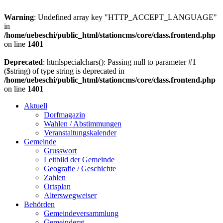
Warning
: Undefined array key "HTTP_ACCEPT_LANGUAGE"
in
/home/uebeschi/public_html/stationcms/core/class.frontend.php
on line
1401
Deprecated
: htmlspecialchars(): Passing null to parameter #1
($string) of type string is deprecated in
/home/uebeschi/public_html/stationcms/core/class.frontend.php
on line
1401
Aktuell
Dorfmagazin
Wahlen / Abstimmungen
Veranstaltungskalender
Gemeinde
Grusswort
Leitbild der Gemeinde
Geografie / Geschichte
Zahlen
Ortsplan
Alterswegweiser
Behörden
Gemeindeversammlung
Gemeinderat