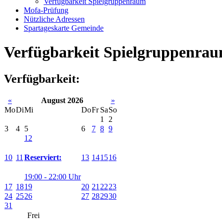
Verfügbarkeit Spielgruppenraum
Mofa-Prüfung
Nützliche Adressen
Spartageskarte Gemeinde
Verfügbarkeit Spielgruppenra
Verfügbarkeit:
«
August 2026
»
Mo
Di
Mi
Do
Fr
Sa
So
1
2
3
4
5
6
7
8
9
12
10
11
13
14
15
16
Reserviert:
19:00 - 22:00 Uhr
17
18
19
20
21
22
23
24
25
26
27
28
29
30
31
Frei