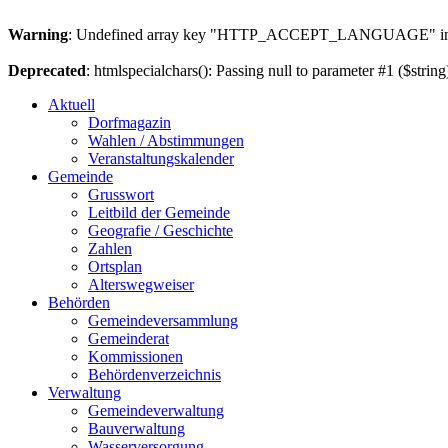
Warning
: Undefined array key "HTTP_ACCEPT_LANGUAGE" i
Deprecated
: htmlspecialchars(): Passing null to parameter #1 ($string
Aktuell
Dorfmagazin
Wahlen / Abstimmungen
Veranstaltungskalender
Gemeinde
Grusswort
Leitbild der Gemeinde
Geografie / Geschichte
Zahlen
Ortsplan
Alterswegweiser
Behörden
Gemeindeversammlung
Gemeinderat
Kommissionen
Behördenverzeichnis
Verwaltung
Gemeindeverwaltung
Bauverwaltung
Wasserversorgung