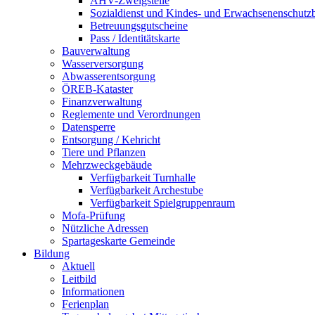
AHV-Zweigstelle
Sozialdienst und Kindes- und Erwachsenenschutz
Betreuungsgutscheine
Pass / Identitätskarte
Bauverwaltung
Wasserversorgung
Abwasserentsorgung
ÖREB-Kataster
Finanzverwaltung
Reglemente und Verordnungen
Datensperre
Entsorgung / Kehricht
Tiere und Pflanzen
Mehrzweckgebäude
Verfügbarkeit Turnhalle
Verfügbarkeit Archestube
Verfügbarkeit Spielgruppenraum
Mofa-Prüfung
Nützliche Adressen
Spartageskarte Gemeinde
Bildung
Aktuell
Leitbild
Informationen
Ferienplan