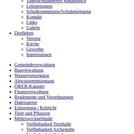
Tagesschulangebot Mittagstisch
Lehrpersonen
Schulkommission/Schulsekretariat
Kontakt
Links
Galerie
Dorfleben
Vereine
Kirche
Gewerbe
Impressionen
Gemeindeverwaltung
Bauverwaltung
Wasserversorgung
Abwasserentsorgung
ÖREB-Kataster
Finanzverwaltung
Reglemente und Verordnungen
Datensperre
Entsorgung / Kehricht
Tiere und Pflanzen
Mehrzweckgebäude
Verfügbarkeit Turnhalle
Verfügbarkeit Archestube