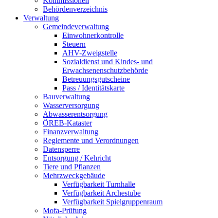
Kommissionen
Behördenverzeichnis
Verwaltung
Gemeindeverwaltung
Einwohnerkontrolle
Steuern
AHV-Zweigstelle
Sozialdienst und Kindes- und
Erwachsenenschutzbehörde
Betreuungsgutscheine
Pass / Identitätskarte
Bauverwaltung
Wasserversorgung
Abwasserentsorgung
ÖREB-Kataster
Finanzverwaltung
Reglemente und Verordnungen
Datensperre
Entsorgung / Kehricht
Tiere und Pflanzen
Mehrzweckgebäude
Verfügbarkeit Turnhalle
Verfügbarkeit Archestube
Verfügbarkeit Spielgruppenraum
Mofa-Prüfung