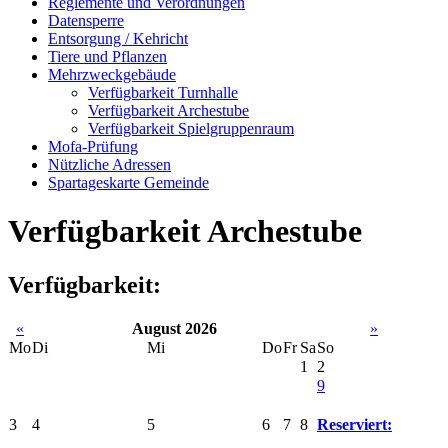
Reglemente und Verordnungen
Datensperre
Entsorgung / Kehricht
Tiere und Pflanzen
Mehrzweckgebäude
Verfügbarkeit Turnhalle
Verfügbarkeit Archestube
Verfügbarkeit Spielgruppenraum
Mofa-Prüfung
Nützliche Adressen
Spartageskarte Gemeinde
Verfügbarkeit Archestube
Verfügbarkeit:
«
August 2026
»
Mo
Di
Mi
Do
Fr
Sa
So
1
2
9
3
4
5
6
7
8
Reserviert: