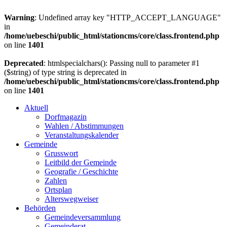
Warning
: Undefined array key "HTTP_ACCEPT_LANGUAGE"
in
/home/uebeschi/public_html/stationcms/core/class.frontend.php
on line
1401
Deprecated
: htmlspecialchars(): Passing null to parameter #1
($string) of type string is deprecated in
/home/uebeschi/public_html/stationcms/core/class.frontend.php
on line
1401
Aktuell
Dorfmagazin
Wahlen / Abstimmungen
Veranstaltungskalender
Gemeinde
Grusswort
Leitbild der Gemeinde
Geografie / Geschichte
Zahlen
Ortsplan
Alterswegweiser
Behörden
Gemeindeversammlung
Gemeinderat