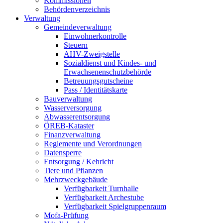
Kommissionen
Behördenverzeichnis
Verwaltung
Gemeindeverwaltung
Einwohnerkontrolle
Steuern
AHV-Zweigstelle
Sozialdienst und Kindes- und
Erwachsenenschutzbehörde
Betreuungsgutscheine
Pass / Identitätskarte
Bauverwaltung
Wasserversorgung
Abwasserentsorgung
ÖREB-Kataster
Finanzverwaltung
Reglemente und Verordnungen
Datensperre
Entsorgung / Kehricht
Tiere und Pflanzen
Mehrzweckgebäude
Verfügbarkeit Turnhalle
Verfügbarkeit Archestube
Verfügbarkeit Spielgruppenraum
Mofa-Prüfung