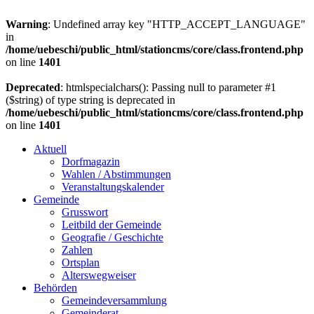
Warning
: Undefined array key "HTTP_ACCEPT_LANGUAGE"
in
/home/uebeschi/public_html/stationcms/core/class.frontend.php
on line
1401
Deprecated
: htmlspecialchars(): Passing null to parameter #1
($string) of type string is deprecated in
/home/uebeschi/public_html/stationcms/core/class.frontend.php
on line
1401
Aktuell
Dorfmagazin
Wahlen / Abstimmungen
Veranstaltungskalender
Gemeinde
Grusswort
Leitbild der Gemeinde
Geografie / Geschichte
Zahlen
Ortsplan
Alterswegweiser
Behörden
Gemeindeversammlung
Gemeinderat