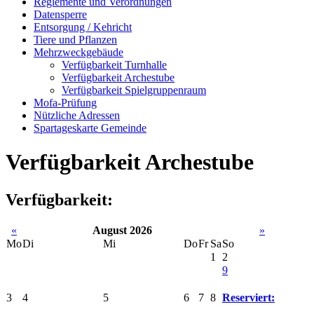
Reglemente und Verordnungen
Datensperre
Entsorgung / Kehricht
Tiere und Pflanzen
Mehrzweckgebäude
Verfügbarkeit Turnhalle
Verfügbarkeit Archestube
Verfügbarkeit Spielgruppenraum
Mofa-Prüfung
Nützliche Adressen
Spartageskarte Gemeinde
Verfügbarkeit Archestube
Verfügbarkeit:
«
August 2026
»
Mo
Di
Mi
Do
Fr
Sa
So
1
2
9
3
4
5
6
7
8
Reserviert: