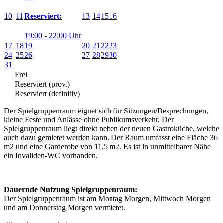
10
11
13
14
15
16
Reserviert:
19:00 - 22:00 Uhr
17
18
19
20
21
22
23
24
25
26
27
28
29
30
31
Frei
Reserviert (prov.)
Reserviert (definitiv)
Der Spielgruppenraum eignet sich für Sitzungen/Besprechungen,
kleine Feste und Anlässe ohne Publikumsverkehr. Der
Spielgruppenraum liegt direkt neben der neuen Gastroküche, welche
auch dazu gemietet werden kann. Der Raum umfasst eine Fläche 36
m2 und eine Garderobe von 11,5 m2. Es ist in unmittelbarer Nähe
ein Invaliden-WC vorhanden.
Dauernde Nutzung Spielgruppenraum:
Der Spielgruppenraum ist am Montag Morgen, Mittwoch Morgen
und am Donnerstag Morgen vermietet.