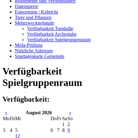
Reglemente und Verordnungen
Datensperre
Entsorgung / Kehricht
Tiere und Pflanzen
Mehrzweckgebäude
Verfügbarkeit Turnhalle
Verfügbarkeit Archestube
Verfügbarkeit Spielgruppenraum
Mofa-Prüfung
Nützliche Adressen
Spartageskarte Gemeinde
Verfügbarkeit
Spielgruppenraum
Verfügbarkeit:
«
August 2026
»
Mo
Di
Mi
Do
Fr
Sa
So
1
2
3
4
5
6
7
8
9
12