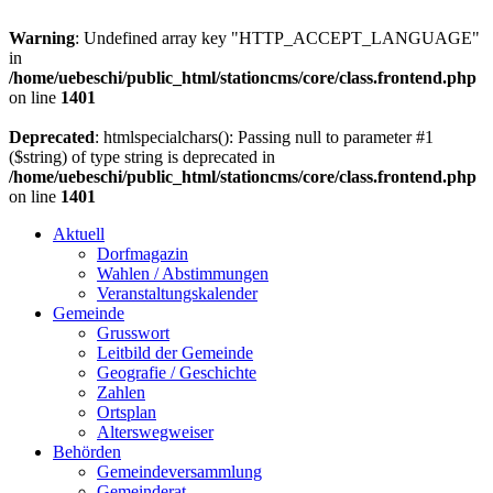
Warning
: Undefined array key "HTTP_ACCEPT_LANGUAGE"
in
/home/uebeschi/public_html/stationcms/core/class.frontend.php
on line
1401
Deprecated
: htmlspecialchars(): Passing null to parameter #1
($string) of type string is deprecated in
/home/uebeschi/public_html/stationcms/core/class.frontend.php
on line
1401
Aktuell
Dorfmagazin
Wahlen / Abstimmungen
Veranstaltungskalender
Gemeinde
Grusswort
Leitbild der Gemeinde
Geografie / Geschichte
Zahlen
Ortsplan
Alterswegweiser
Behörden
Gemeindeversammlung
Gemeinderat