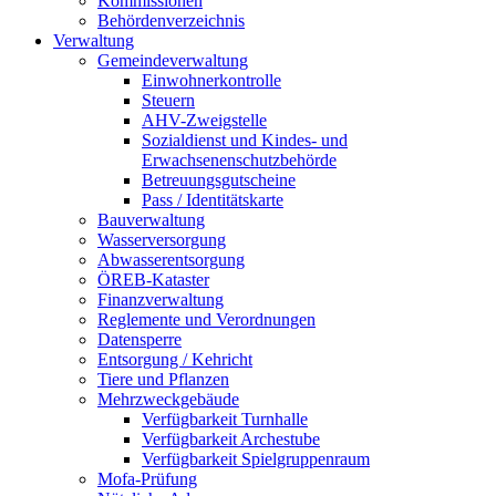
Kommissionen
Behördenverzeichnis
Verwaltung
Gemeindeverwaltung
Einwohnerkontrolle
Steuern
AHV-Zweigstelle
Sozialdienst und Kindes- und
Erwachsenenschutzbehörde
Betreuungsgutscheine
Pass / Identitätskarte
Bauverwaltung
Wasserversorgung
Abwasserentsorgung
ÖREB-Kataster
Finanzverwaltung
Reglemente und Verordnungen
Datensperre
Entsorgung / Kehricht
Tiere und Pflanzen
Mehrzweckgebäude
Verfügbarkeit Turnhalle
Verfügbarkeit Archestube
Verfügbarkeit Spielgruppenraum
Mofa-Prüfung