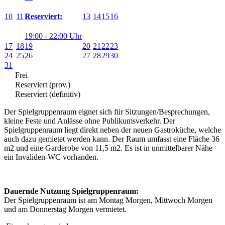
10
11
13
14
15
16
Reserviert:
19:00 - 22:00 Uhr
17
18
19
20
21
22
23
24
25
26
27
28
29
30
31
Frei
Reserviert (prov.)
Reserviert (definitiv)
Der Spielgruppenraum eignet sich für Sitzungen/Besprechungen,
kleine Feste und Anlässe ohne Publikumsverkehr. Der
Spielgruppenraum liegt direkt neben der neuen Gastroküche, welche
auch dazu gemietet werden kann. Der Raum umfasst eine Fläche 36
m2 und eine Garderobe von 11,5 m2. Es ist in unmittelbarer Nähe
ein Invaliden-WC vorhanden.
Dauernde Nutzung Spielgruppenraum:
Der Spielgruppenraum ist am Montag Morgen, Mittwoch Morgen
und am Donnerstag Morgen vermietet.