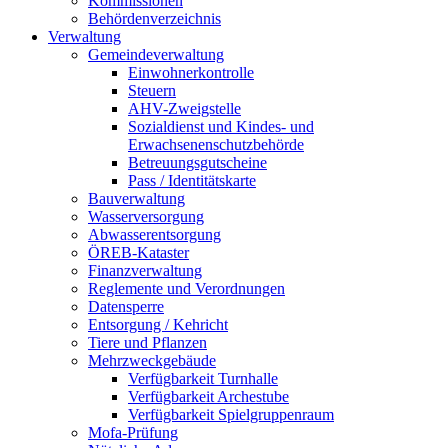
Kommissionen
Behördenverzeichnis
Verwaltung
Gemeindeverwaltung
Einwohnerkontrolle
Steuern
AHV-Zweigstelle
Sozialdienst und Kindes- und
Erwachsenenschutzbehörde
Betreuungsgutscheine
Pass / Identitätskarte
Bauverwaltung
Wasserversorgung
Abwasserentsorgung
ÖREB-Kataster
Finanzverwaltung
Reglemente und Verordnungen
Datensperre
Entsorgung / Kehricht
Tiere und Pflanzen
Mehrzweckgebäude
Verfügbarkeit Turnhalle
Verfügbarkeit Archestube
Verfügbarkeit Spielgruppenraum
Mofa-Prüfung