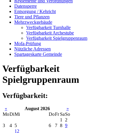
Reglemente und Verordnungen
Datensperre
Entsorgung / Kehricht
Tiere und Pflanzen
Mehrzweckgebäude
Verfügbarkeit Turnhalle
Verfügbarkeit Archestube
Verfügbarkeit Spielgruppenraum
Mofa-Prüfung
Nützliche Adressen
Spartageskarte Gemeinde
Verfügbarkeit
Spielgruppenraum
Verfügbarkeit:
«
August 2026
»
Mo
Di
Mi
Do
Fr
Sa
So
1
2
3
4
5
6
7
8
9
12