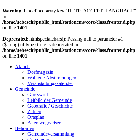
Warning
: Undefined array key "HTTP_ACCEPT_LANGUAGE"
in
/home/uebeschi/public_html/stationcms/core/class.frontend.php
on line
1401
Deprecated
: htmlspecialchars(): Passing null to parameter #1
($string) of type string is deprecated in
/home/uebeschi/public_html/stationcms/core/class.frontend.php
on line
1401
Aktuell
Dorfmagazin
Wahlen / Abstimmungen
Veranstaltungskalender
Gemeinde
Grusswort
Leitbild der Gemeinde
Geografie / Geschichte
Zahlen
Ortsplan
Alterswegweiser
Behörden
Gemeindeversammlung
Gemeinderat