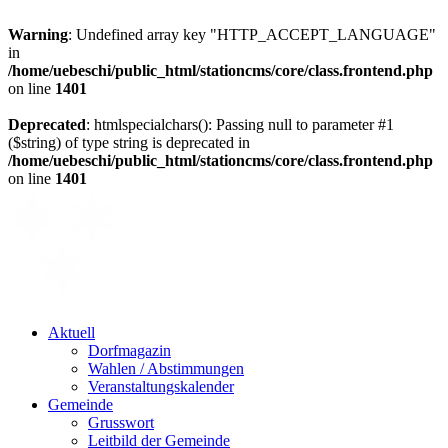
Warning
: Undefined array key "HTTP_ACCEPT_LANGUAGE"
in
/home/uebeschi/public_html/stationcms/core/class.frontend.php
on line
1401
Deprecated
: htmlspecialchars(): Passing null to parameter #1
($string) of type string is deprecated in
/home/uebeschi/public_html/stationcms/core/class.frontend.php
on line
1401
Aktuell
Dorfmagazin
Wahlen / Abstimmungen
Veranstaltungskalender
Gemeinde
Grusswort
Leitbild der Gemeinde