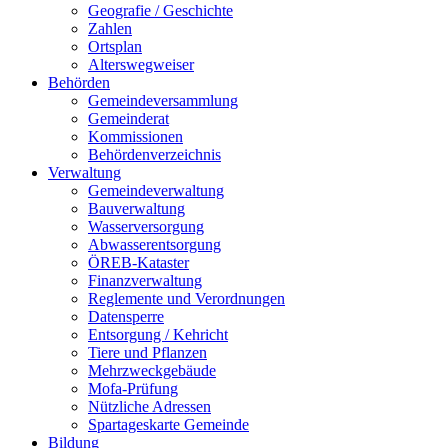
Geografie / Geschichte
Zahlen
Ortsplan
Alterswegweiser
Behörden
Gemeindeversammlung
Gemeinderat
Kommissionen
Behördenverzeichnis
Verwaltung
Gemeindeverwaltung
Bauverwaltung
Wasserversorgung
Abwasserentsorgung
ÖREB-Kataster
Finanzverwaltung
Reglemente und Verordnungen
Datensperre
Entsorgung / Kehricht
Tiere und Pflanzen
Mehrzweckgebäude
Mofa-Prüfung
Nützliche Adressen
Spartageskarte Gemeinde
Bildung