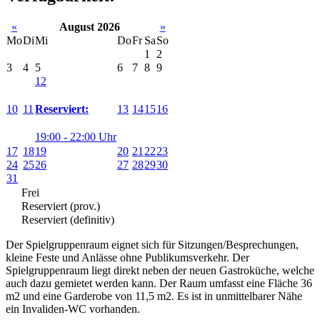
«
August 2026
»
Mo
Di
Mi
Do
Fr
Sa
So
1
2
3
4
5
6
7
8
9
12
10
11
13
14
15
16
Reserviert:
19:00 - 22:00 Uhr
17
18
19
20
21
22
23
24
25
26
27
28
29
30
31
Frei
Reserviert (prov.)
Reserviert (definitiv)
Der Spielgruppenraum eignet sich für Sitzungen/Besprechungen,
kleine Feste und Anlässe ohne Publikumsverkehr. Der
Spielgruppenraum liegt direkt neben der neuen Gastroküche, welche
auch dazu gemietet werden kann. Der Raum umfasst eine Fläche 36
m2 und eine Garderobe von 11,5 m2. Es ist in unmittelbarer Nähe
ein Invaliden-WC vorhanden.