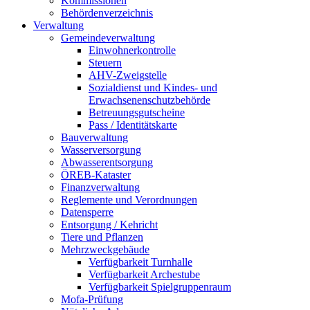
Kommissionen
Behördenverzeichnis
Verwaltung
Gemeindeverwaltung
Einwohnerkontrolle
Steuern
AHV-Zweigstelle
Sozialdienst und Kindes- und
Erwachsenenschutzbehörde
Betreuungsgutscheine
Pass / Identitätskarte
Bauverwaltung
Wasserversorgung
Abwasserentsorgung
ÖREB-Kataster
Finanzverwaltung
Reglemente und Verordnungen
Datensperre
Entsorgung / Kehricht
Tiere und Pflanzen
Mehrzweckgebäude
Verfügbarkeit Turnhalle
Verfügbarkeit Archestube
Verfügbarkeit Spielgruppenraum
Mofa-Prüfung