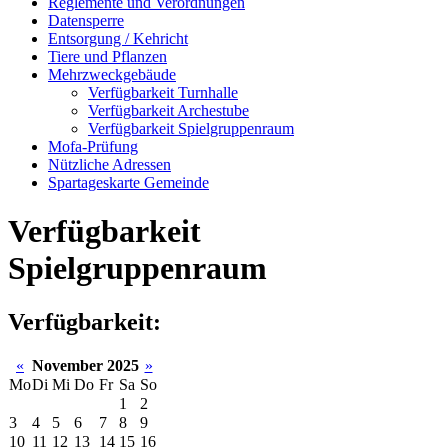
Reglemente und Verordnungen
Datensperre
Entsorgung / Kehricht
Tiere und Pflanzen
Mehrzweckgebäude
Verfügbarkeit Turnhalle
Verfügbarkeit Archestube
Verfügbarkeit Spielgruppenraum
Mofa-Prüfung
Nützliche Adressen
Spartageskarte Gemeinde
Verfügbarkeit
Spielgruppenraum
Verfügbarkeit:
«
November 2025
»
Mo
Di
Mi
Do
Fr
Sa
So
1
2
3
4
5
6
7
8
9
10
11
12
13
14
15
16