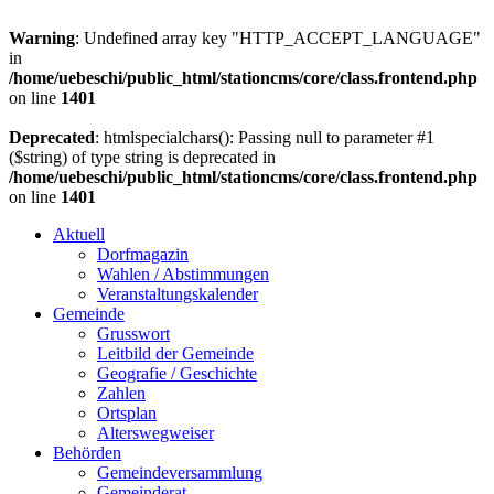
Warning
: Undefined array key "HTTP_ACCEPT_LANGUAGE"
in
/home/uebeschi/public_html/stationcms/core/class.frontend.php
on line
1401
Deprecated
: htmlspecialchars(): Passing null to parameter #1
($string) of type string is deprecated in
/home/uebeschi/public_html/stationcms/core/class.frontend.php
on line
1401
Aktuell
Dorfmagazin
Wahlen / Abstimmungen
Veranstaltungskalender
Gemeinde
Grusswort
Leitbild der Gemeinde
Geografie / Geschichte
Zahlen
Ortsplan
Alterswegweiser
Behörden
Gemeindeversammlung
Gemeinderat