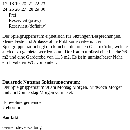
17
18
19
20
21
22
23
24
25
26
27
28
29
30
Frei
Reserviert (prov.)
Reserviert (definitiv)
Der Spielgruppenraum eignet sich für Sitzungen/Besprechungen,
kleine Feste und Anlässe ohne Publikumsverkehr. Der
Spielgruppenraum liegt direkt neben der neuen Gastroküche, welche
auch dazu gemietet werden kann. Der Raum umfasst eine Fläche 36
m2 und eine Garderobe von 11,5 m2. Es ist in unmittelbarer Nähe
ein Invaliden-WC vorhanden.
Dauernde Nutzung Spielgruppenraum:
Der Spielgruppenraum ist am Montag Morgen, Mittwoch Morgen
und am Donnerstag Morgen vermietet.
Einwohnergemeinde
Uebeschi
Kontakt
Gemeindeverwaltung