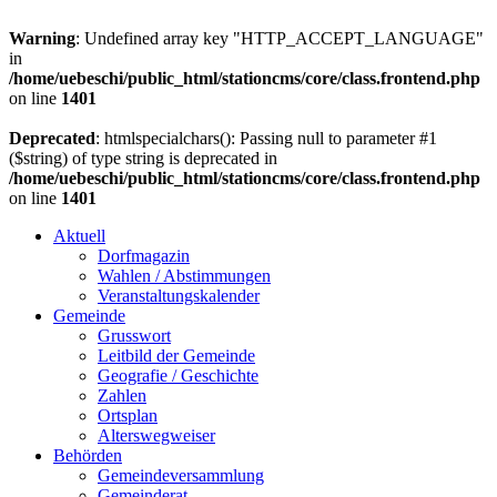
Warning
: Undefined array key "HTTP_ACCEPT_LANGUAGE"
in
/home/uebeschi/public_html/stationcms/core/class.frontend.php
on line
1401
Deprecated
: htmlspecialchars(): Passing null to parameter #1
($string) of type string is deprecated in
/home/uebeschi/public_html/stationcms/core/class.frontend.php
on line
1401
Aktuell
Dorfmagazin
Wahlen / Abstimmungen
Veranstaltungskalender
Gemeinde
Grusswort
Leitbild der Gemeinde
Geografie / Geschichte
Zahlen
Ortsplan
Alterswegweiser
Behörden
Gemeindeversammlung
Gemeinderat