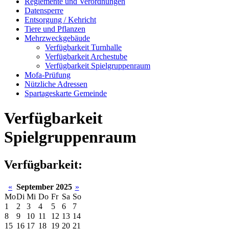
Reglemente und Verordnungen
Datensperre
Entsorgung / Kehricht
Tiere und Pflanzen
Mehrzweckgebäude
Verfügbarkeit Turnhalle
Verfügbarkeit Archestube
Verfügbarkeit Spielgruppenraum
Mofa-Prüfung
Nützliche Adressen
Spartageskarte Gemeinde
Verfügbarkeit
Spielgruppenraum
Verfügbarkeit:
«
September 2025
»
Mo
Di
Mi
Do
Fr
Sa
So
1
2
3
4
5
6
7
8
9
10
11
12
13
14
15
16
17
18
19
20
21