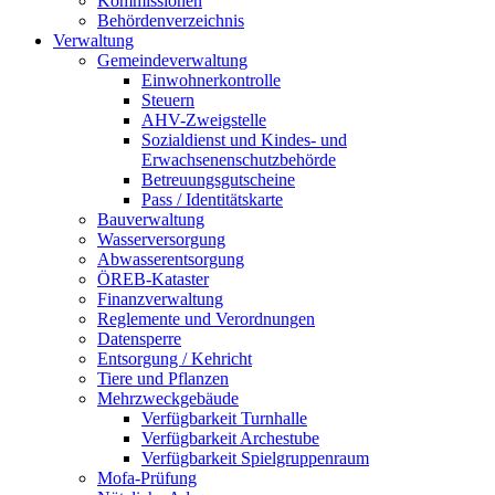
Kommissionen
Behördenverzeichnis
Verwaltung
Gemeindeverwaltung
Einwohnerkontrolle
Steuern
AHV-Zweigstelle
Sozialdienst und Kindes- und
Erwachsenenschutzbehörde
Betreuungsgutscheine
Pass / Identitätskarte
Bauverwaltung
Wasserversorgung
Abwasserentsorgung
ÖREB-Kataster
Finanzverwaltung
Reglemente und Verordnungen
Datensperre
Entsorgung / Kehricht
Tiere und Pflanzen
Mehrzweckgebäude
Verfügbarkeit Turnhalle
Verfügbarkeit Archestube
Verfügbarkeit Spielgruppenraum
Mofa-Prüfung