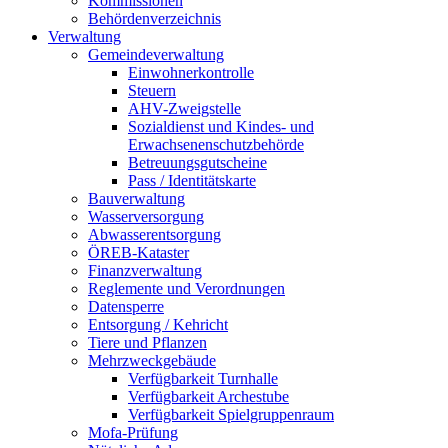
Kommissionen
Behördenverzeichnis
Verwaltung
Gemeindeverwaltung
Einwohnerkontrolle
Steuern
AHV-Zweigstelle
Sozialdienst und Kindes- und
Erwachsenenschutzbehörde
Betreuungsgutscheine
Pass / Identitätskarte
Bauverwaltung
Wasserversorgung
Abwasserentsorgung
ÖREB-Kataster
Finanzverwaltung
Reglemente und Verordnungen
Datensperre
Entsorgung / Kehricht
Tiere und Pflanzen
Mehrzweckgebäude
Verfügbarkeit Turnhalle
Verfügbarkeit Archestube
Verfügbarkeit Spielgruppenraum
Mofa-Prüfung