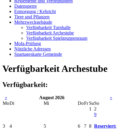
Reglemente und Verordnungen
Datensperre
Entsorgung / Kehricht
Tiere und Pflanzen
Mehrzweckgebäude
Verfügbarkeit Turnhalle
Verfügbarkeit Archestube
Verfügbarkeit Spielgruppenraum
Mofa-Prüfung
Nützliche Adressen
Spartageskarte Gemeinde
Verfügbarkeit Archestube
Verfügbarkeit:
«
August 2026
»
Mo
Di
Mi
Do
Fr
Sa
So
1
2
9
3
4
5
6
7
8
Reserviert: