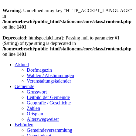
Warning
: Undefined array key "HTTP_ACCEPT_LANGUAGE"
in
/home/uebeschi/public_html/stationcms/core/class.frontend.php
on line
1401
Deprecated
: htmlspecialchars(): Passing null to parameter #1
($string) of type string is deprecated in
/home/uebeschi/public_html/stationcms/core/class.frontend.php
on line
1401
Aktuell
Dorfmagazin
Wahlen / Abstimmungen
Veranstaltungskalender
Gemeinde
Grusswort
Leitbild der Gemeinde
Geografie / Geschichte
Zahlen
Ortsplan
Alterswegweiser
Behörden
Gemeindeversammlung
Gemeinderat