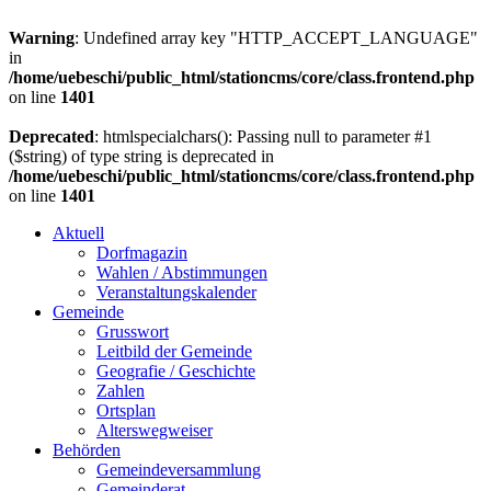
Warning
: Undefined array key "HTTP_ACCEPT_LANGUAGE"
in
/home/uebeschi/public_html/stationcms/core/class.frontend.php
on line
1401
Deprecated
: htmlspecialchars(): Passing null to parameter #1
($string) of type string is deprecated in
/home/uebeschi/public_html/stationcms/core/class.frontend.php
on line
1401
Aktuell
Dorfmagazin
Wahlen / Abstimmungen
Veranstaltungskalender
Gemeinde
Grusswort
Leitbild der Gemeinde
Geografie / Geschichte
Zahlen
Ortsplan
Alterswegweiser
Behörden
Gemeindeversammlung
Gemeinderat