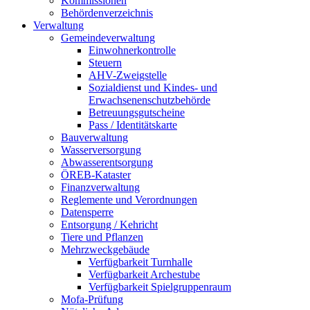
Kommissionen
Behördenverzeichnis
Verwaltung
Gemeindeverwaltung
Einwohnerkontrolle
Steuern
AHV-Zweigstelle
Sozialdienst und Kindes- und
Erwachsenenschutzbehörde
Betreuungsgutscheine
Pass / Identitätskarte
Bauverwaltung
Wasserversorgung
Abwasserentsorgung
ÖREB-Kataster
Finanzverwaltung
Reglemente und Verordnungen
Datensperre
Entsorgung / Kehricht
Tiere und Pflanzen
Mehrzweckgebäude
Verfügbarkeit Turnhalle
Verfügbarkeit Archestube
Verfügbarkeit Spielgruppenraum
Mofa-Prüfung