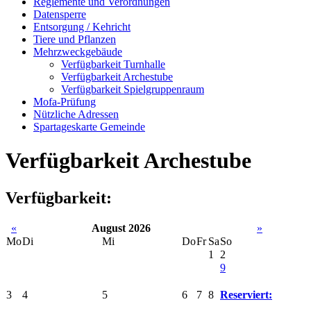
Reglemente und Verordnungen
Datensperre
Entsorgung / Kehricht
Tiere und Pflanzen
Mehrzweckgebäude
Verfügbarkeit Turnhalle
Verfügbarkeit Archestube
Verfügbarkeit Spielgruppenraum
Mofa-Prüfung
Nützliche Adressen
Spartageskarte Gemeinde
Verfügbarkeit Archestube
Verfügbarkeit:
«
August 2026
»
Mo
Di
Mi
Do
Fr
Sa
So
1
2
9
3
4
5
6
7
8
Reserviert: