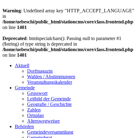
Warning
: Undefined array key "HTTP_ACCEPT_LANGUAGE"
in
/home/uebeschi/public_html/stationcms/core/class.frontend.php
on line
1401
Deprecated
: htmlspecialchars(): Passing null to parameter #1
($string) of type string is deprecated in
/home/uebeschi/public_html/stationcms/core/class.frontend.php
on line
1401
Aktuell
Dorfmagazin
Wahlen / Abstimmungen
Veranstaltungskalender
Gemeinde
Grusswort
Leitbild der Gemeinde
Geografie / Geschichte
Zahlen
Ortsplan
Alterswegweiser
Behörden
Gemeindeversammlung
Gemeinderat