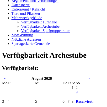
Reglemente und Verordnungen
Datensperre
Entsorgung / Kehricht
Tiere und Pflanzen
Mehrzweckgebäude
Verfügbarkeit Turnhalle
Verfügbarkeit Archestube
Verfügbarkeit Spielgruppenraum
Mofa-Prüfung
Nützliche Adressen
Spartageskarte Gemeinde
Verfügbarkeit Archestube
Verfügbarkeit:
«
August 2026
»
Mo
Di
Mi
Do
Fr
Sa
So
1
2
9
3
4
5
6
7
8
Reserviert: