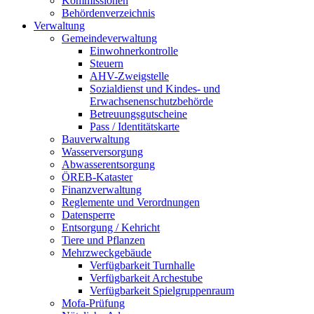
Kommissionen
Behördenverzeichnis
Verwaltung
Gemeindeverwaltung
Einwohnerkontrolle
Steuern
AHV-Zweigstelle
Sozialdienst und Kindes- und
Erwachsenenschutzbehörde
Betreuungsgutscheine
Pass / Identitätskarte
Bauverwaltung
Wasserversorgung
Abwasserentsorgung
ÖREB-Kataster
Finanzverwaltung
Reglemente und Verordnungen
Datensperre
Entsorgung / Kehricht
Tiere und Pflanzen
Mehrzweckgebäude
Verfügbarkeit Turnhalle
Verfügbarkeit Archestube
Verfügbarkeit Spielgruppenraum
Mofa-Prüfung