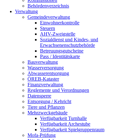
Kommissionen
Behördenverzeichnis
Verwaltung
Gemeindeverwaltung
Einwohnerkontrolle
Steuern
AHV-Zweigstelle
Sozialdienst und Kindes- und
Erwachsenenschutzbehörde
Betreuungsgutscheine
Pass / Identitätskarte
Bauverwaltung
Wasserversorgung
Abwasserentsorgung
ÖREB-Kataster
Finanzverwaltung
Reglemente und Verordnungen
Datensperre
Entsorgung / Kehricht
Tiere und Pflanzen
Mehrzweckgebäude
Verfügbarkeit Turnhalle
Verfügbarkeit Archestube
Verfügbarkeit Spielgruppenraum
Mofa-Prüfung