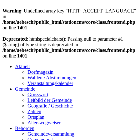
Warning
: Undefined array key "HTTP_ACCEPT_LANGUAGE"
in
/home/uebeschi/public_html/stationcms/core/class.frontend.php
on line
1401
Deprecated
: htmlspecialchars(): Passing null to parameter #1
($string) of type string is deprecated in
/home/uebeschi/public_html/stationcms/core/class.frontend.php
on line
1401
Aktuell
Dorfmagazin
Wahlen / Abstimmungen
Veranstaltungskalender
Gemeinde
Grusswort
Leitbild der Gemeinde
Geografie / Geschichte
Zahlen
Ortsplan
Alterswegweiser
Behörden
Gemeindeversammlung
Gemeinderat