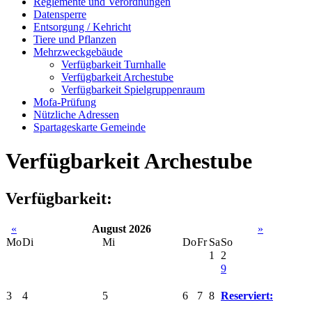
Reglemente und Verordnungen
Datensperre
Entsorgung / Kehricht
Tiere und Pflanzen
Mehrzweckgebäude
Verfügbarkeit Turnhalle
Verfügbarkeit Archestube
Verfügbarkeit Spielgruppenraum
Mofa-Prüfung
Nützliche Adressen
Spartageskarte Gemeinde
Verfügbarkeit Archestube
Verfügbarkeit:
«
August 2026
»
Mo
Di
Mi
Do
Fr
Sa
So
1
2
9
3
4
5
6
7
8
Reserviert: