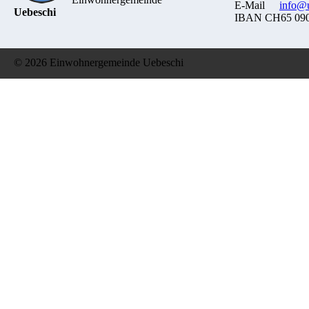
E-Mail
info@u
Uebeschi
IBAN CH65 0900
© 2026 Einwohnergemeinde Uebeschi