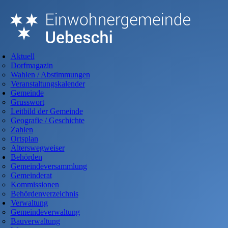
Warning
: Undefined array key "HTTP_ACCEPT_LANGUAGE" in
/home/uebeschi/public_html/stationcms/core/class.frontend.php
on
line
1401
Deprecated
: htmlspecialchars(): Passing null to parameter #1 ($string)
Aktuell
of type string is deprecated in
Dorfmagazin
/home/uebeschi/public_html/stationcms/core/class.frontend.php
on
Wahlen / Abstimmungen
line
1401
Veranstaltungskalender
Gemeinde
Grusswort
Leitbild der Gemeinde
Geografie / Geschichte
Zahlen
Ortsplan
Alterswegweiser
Behörden
Gemeindeversammlung
Gemeinderat
Kommissionen
Behördenverzeichnis
Verwaltung
Gemeindeverwaltung
Bauverwaltung