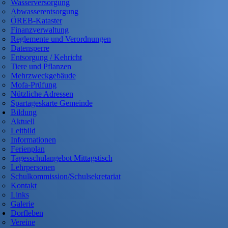
Wasserversorgung
Abwasserentsorgung
ÖREB-Kataster
Finanzverwaltung
Reglemente und Verordnungen
Datensperre
Entsorgung / Kehricht
Tiere und Pflanzen
Mehrzweckgebäude
Mofa-Prüfung
Nützliche Adressen
Spartageskarte Gemeinde
Bildung
Aktuell
Leitbild
Informationen
Ferienplan
Tagesschulangebot Mittagstisch
Lehrpersonen
Schulkommission/Schulsekretariat
Kontakt
Links
Galerie
Dorfleben
Vereine