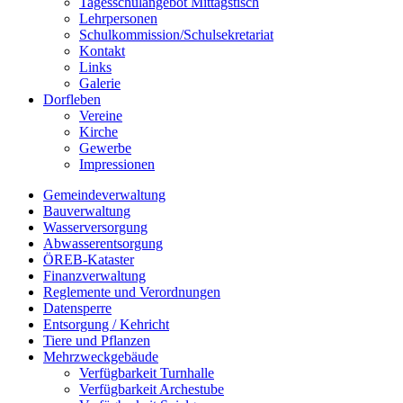
Tagesschulangebot Mittagstisch
Lehrpersonen
Schulkommission/Schulsekretariat
Kontakt
Links
Galerie
Dorfleben
Vereine
Kirche
Gewerbe
Impressionen
Gemeindeverwaltung
Bauverwaltung
Wasserversorgung
Abwasserentsorgung
ÖREB-Kataster
Finanzverwaltung
Reglemente und Verordnungen
Datensperre
Entsorgung / Kehricht
Tiere und Pflanzen
Mehrzweckgebäude
Verfügbarkeit Turnhalle
Verfügbarkeit Archestube