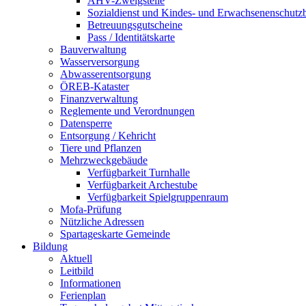
AHV-Zweigstelle
Sozialdienst und Kindes- und Erwachsenenschutz
Betreuungsgutscheine
Pass / Identitätskarte
Bauverwaltung
Wasserversorgung
Abwasserentsorgung
ÖREB-Kataster
Finanzverwaltung
Reglemente und Verordnungen
Datensperre
Entsorgung / Kehricht
Tiere und Pflanzen
Mehrzweckgebäude
Verfügbarkeit Turnhalle
Verfügbarkeit Archestube
Verfügbarkeit Spielgruppenraum
Mofa-Prüfung
Nützliche Adressen
Spartageskarte Gemeinde
Bildung
Aktuell
Leitbild
Informationen
Ferienplan