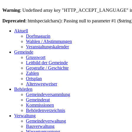
Warning
: Undefined array key "HTTP_ACCEPT_LANGUAGE" i
Deprecated
: htmlspecialchars(): Passing null to parameter #1 ($string
Aktuell
Dorfmagazin
Wahlen / Abstimmungen
Veranstaltungskalender
Gemeinde
Grusswort
Leitbild der Gemeinde
Geografie / Geschichte
Zahlen
Ortsplan
Alterswegweiser
Behörden
Gemeindeversammlung
Gemeinderat
Kommissionen
Behördenverzeichnis
Verwaltung
Gemeindeverwaltung
Bauverwaltung
Wasserversorgung