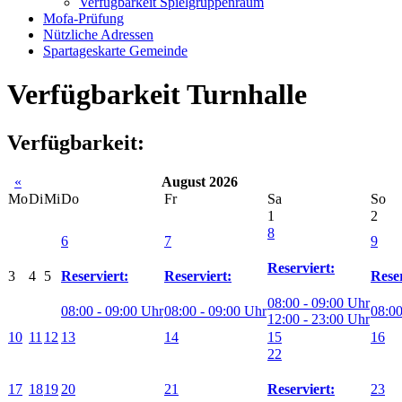
Verfügbarkeit Spielgruppenraum
Mofa-Prüfung
Nützliche Adressen
Spartageskarte Gemeinde
Verfügbarkeit Turnhalle
Verfügbarkeit:
«
August 2026
Mo
Di
Mi
Do
Fr
Sa
So
1
2
8
6
7
9
Reserviert:
3
4
5
Reserviert:
Reserviert:
Reser
08:00 - 09:00 Uhr
08:00 - 09:00 Uhr
08:00 - 09:00 Uhr
08:00
12:00 - 23:00 Uhr
10
11
12
13
14
15
16
22
17
18
19
20
21
23
Reserviert: