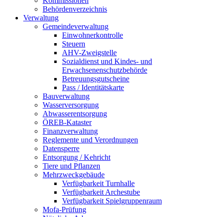
Kommissionen
Behördenverzeichnis
Verwaltung
Gemeindeverwaltung
Einwohnerkontrolle
Steuern
AHV-Zweigstelle
Sozialdienst und Kindes- und
Erwachsenenschutzbehörde
Betreuungsgutscheine
Pass / Identitätskarte
Bauverwaltung
Wasserversorgung
Abwasserentsorgung
ÖREB-Kataster
Finanzverwaltung
Reglemente und Verordnungen
Datensperre
Entsorgung / Kehricht
Tiere und Pflanzen
Mehrzweckgebäude
Verfügbarkeit Turnhalle
Verfügbarkeit Archestube
Verfügbarkeit Spielgruppenraum
Mofa-Prüfung