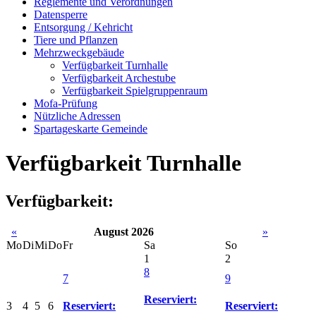
Reglemente und Verordnungen
Datensperre
Entsorgung / Kehricht
Tiere und Pflanzen
Mehrzweckgebäude
Verfügbarkeit Turnhalle
Verfügbarkeit Archestube
Verfügbarkeit Spielgruppenraum
Mofa-Prüfung
Nützliche Adressen
Spartageskarte Gemeinde
Verfügbarkeit Turnhalle
Verfügbarkeit:
«
August 2026
»
Mo
Di
Mi
Do
Fr
Sa
So
1
2
8
7
9
Reserviert:
3
4
5
6
Reserviert:
Reserviert: