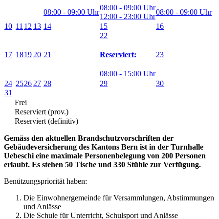
08:00 - 09:00 Uhr
08:00 - 09:00 Uhr
08:00 - 09:00 Uhr
12:00 - 23:00 Uhr
10
11
12
13
14
15
16
22
17
18
19
20
21
23
Reserviert:
08:00 - 15:00 Uhr
24
25
26
27
28
29
30
31
Frei
Reserviert (prov.)
Reserviert (definitiv)
Gemäss den aktuellen Brandschutzvorschriften der
Gebäudeversicherung des Kantons Bern ist in der Turnhalle
Uebeschi eine maximale Personenbelegung von 200 Personen
erlaubt.
Es stehen 50 Tische und 330 Stühle zur Verfügung.
Benützungspriorität haben:
Die Einwohnergemeinde für Versammlungen, Abstimmungen
und Anlässe
Die Schule für Unterricht, Schulsport und Anlässe