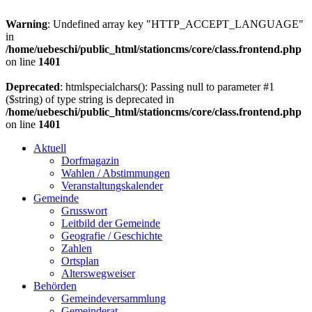
Warning
: Undefined array key "HTTP_ACCEPT_LANGUAGE"
in
/home/uebeschi/public_html/stationcms/core/class.frontend.php
on line
1401
Deprecated
: htmlspecialchars(): Passing null to parameter #1
($string) of type string is deprecated in
/home/uebeschi/public_html/stationcms/core/class.frontend.php
on line
1401
Aktuell
Dorfmagazin
Wahlen / Abstimmungen
Veranstaltungskalender
Gemeinde
Grusswort
Leitbild der Gemeinde
Geografie / Geschichte
Zahlen
Ortsplan
Alterswegweiser
Behörden
Gemeindeversammlung
Gemeinderat