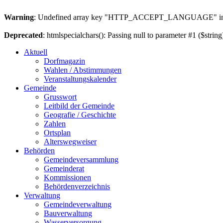
Warning
: Undefined array key "HTTP_ACCEPT_LANGUAGE" i
Deprecated
: htmlspecialchars(): Passing null to parameter #1 ($string
Aktuell
Dorfmagazin
Wahlen / Abstimmungen
Veranstaltungskalender
Gemeinde
Grusswort
Leitbild der Gemeinde
Geografie / Geschichte
Zahlen
Ortsplan
Alterswegweiser
Behörden
Gemeindeversammlung
Gemeinderat
Kommissionen
Behördenverzeichnis
Verwaltung
Gemeindeverwaltung
Bauverwaltung
Wasserversorgung