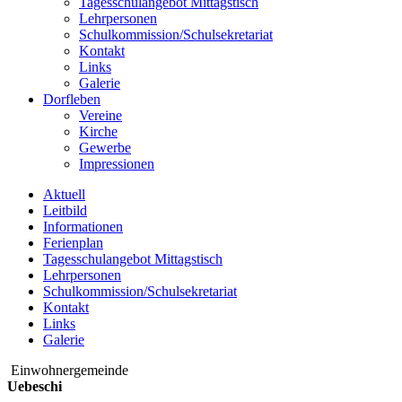
Tagesschulangebot Mittagstisch
Lehrpersonen
Schulkommission/Schulsekretariat
Kontakt
Links
Galerie
Dorfleben
Vereine
Kirche
Gewerbe
Impressionen
Aktuell
Leitbild
Informationen
Ferienplan
Tagesschulangebot Mittagstisch
Lehrpersonen
Schulkommission/Schulsekretariat
Kontakt
Links
Galerie
Einwohnergemeinde
Uebeschi