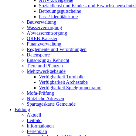
AHV-Zweigstelle
Sozialdienst und Kindes- und Erwachsenenschutz
Betreuungsgutscheine
Pass / Identitätskarte
Bauverwaltung
Wasserversorgung
Abwasserentsorgung
ÖREB-Kataster
Finanzverwaltung
Reglemente und Verordnungen
Datensperre
Entsorgung / Kehricht
Tiere und Pflanzen
Mehrzweckgebäude
Verfügbarkeit Turnhalle
Verfügbarkeit Archestube
Verfügbarkeit Spielgruppenraum
Mofa-Prüfung
Nützliche Adressen
Spartageskarte Gemeinde
Bildung
Aktuell
Leitbild
Informationen
Ferienplan